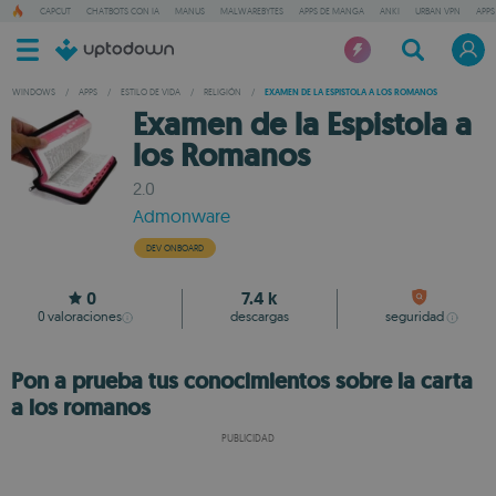
CAPCUT
CHATBOTS CON IA
MANUS
MALWAREBYTES
APPS DE MANGA
ANKI
URBAN VPN
APPS
WINDOWS
/
APPS
/
ESTILO DE VIDA
/
RELIGIÓN
/
EXAMEN DE LA ESPISTOLA A LOS ROMANOS
Examen de la Espistola a
los Romanos
2.0
Admonware
DEV ONBOARD
0
7.4 k
0
valoraciones
descargas
seguridad
Pon a prueba tus conocimientos sobre la carta
a los romanos
PUBLICIDAD