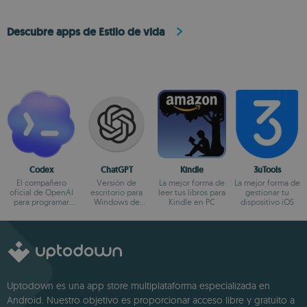
Descubre apps de Estilo de vida
Codex
ChatGPT
Kindle
3uTools
El compañero
Versión de
La mejor forma de
La mejor forma de
oficial de OpenAI
escritorio para
leer tus libros para
gestionar tu
para programar
Windows de
Kindle en PC
dispositivo iOS
con ChatGPT
ChatGPT
Uptodown es una app store multiplataforma especializada en
Android. Nuestro objetivo es proporcionar acceso libre y gratuito a