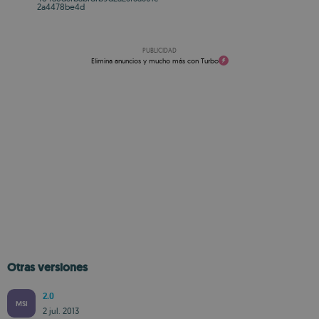
2a4478be4d
PUBLICIDAD
Elimina anuncios y mucho más con Turbo
Otras versiones
2.0
MSI
2 jul. 2013