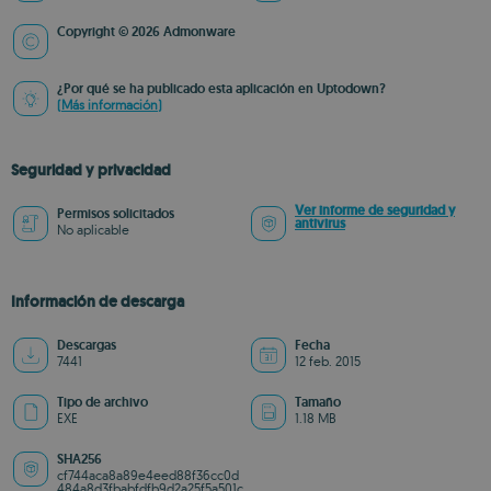
Copyright © 2026 Admonware
¿Por qué se ha publicado esta aplicación en Uptodown?
(Más información)
Seguridad y privacidad
Ver informe de seguridad y
Permisos solicitados
antivirus
No aplicable
Información de descarga
Descargas
Fecha
7441
12 feb. 2015
Tipo de archivo
Tamaño
EXE
1.18 MB
SHA256
cf744aca8a89e4eed88f36cc0d
484a8d3fbabfdfb9d2a25f5a501c