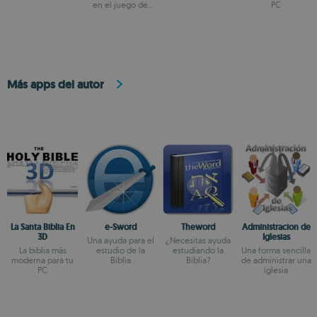
en el juego de
PC
50x15
Más apps del autor
La Santa Biblia En
e-Sword
Theword
Administracion de
3D
Iglesias
Una ayuda para el
¿Necesitas ayuda
La biblia más
estudio de la
estudiando la
Una forma sencilla
moderna para tu
Biblia
Biblia?
de administrar una
PC
iglesia