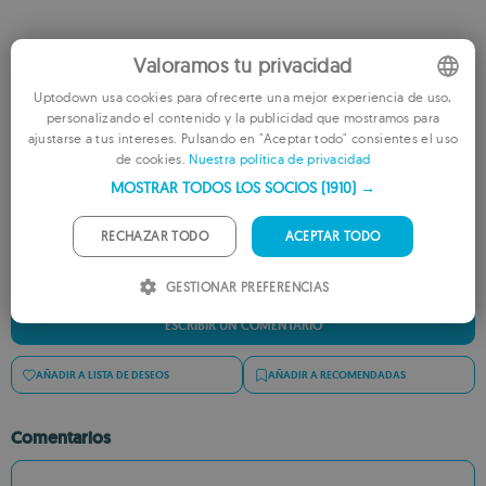
Valoramos tu privacidad
Uptodown usa cookies para ofrecerte una mejor experiencia de uso,
personalizando el contenido y la publicidad que mostramos para
ENGLISH
ajustarse a tus intereses. Pulsando en "Aceptar todo" consientes el uso
Valora esta app
de cookies.
Nuestra política de privacidad
FRENCH
MOSTRAR TODOS LOS SOCIOS
(1910) →
GERMAN
PORTUGUESE
RECHAZAR TODO
ACEPTAR TODO
ITALIAN
GESTIONAR PREFERENCIAS
SPANISH
ESCRIBIR UN COMENTARIO
ROMANIAN
AÑADIR A LISTA DE DESEOS
AÑADIR A RECOMENDADAS
Comentarios