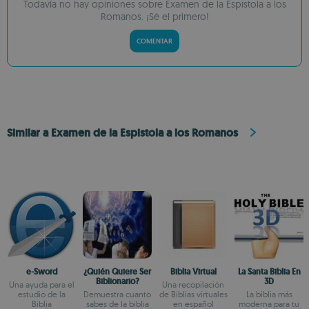
Todavía no hay opiniones sobre Examen de la Espistola a los
Romanos. ¡Sé el primero!
COMENTAR
Similar a Examen de la Espistola a los Romanos
e-Sword
¿Quién Quiere Ser
Biblia Virtual
La Santa Biblia En
Biblionario?
3D
Una ayuda para el
Una recopilación
estudio de la
Demuestra cuanto
de Biblias virtuales
La biblia más
Biblia
sabes de la biblia
en español
moderna para tu